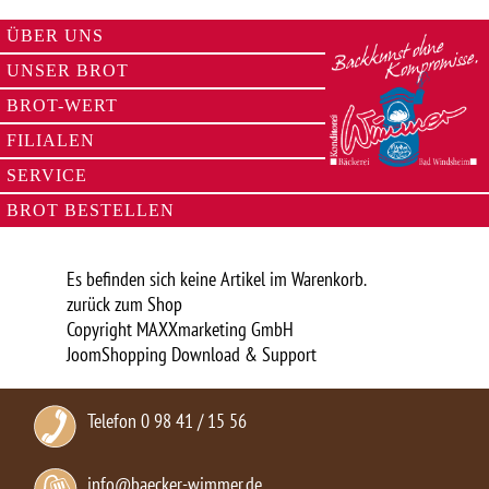
ÜBER UNS
UNSER BROT
BROT-WERT
FILIALEN
SERVICE
BROT BESTELLEN
Es befinden sich keine Artikel im Warenkorb.
zurück zum Shop
Copyright MAXXmarketing GmbH
JoomShopping Download & Support
Telefon 0 98 41 / 15 56
info@baecker-wimmer.de