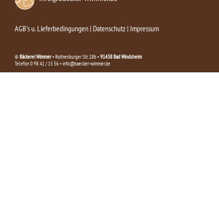
AGB's u. Lieferbedingungen
|
Datenschutz
|
Impressum
©
Bäckerei Wimmer
• Rothenburger Str. 18b •
91438 Bad Windsheim
Telefon 0 98 41 / 15 56 • info@baecker-wimmer.de